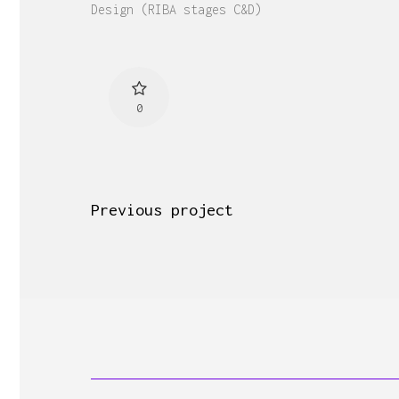
Design (RIBA stages C&D)
0
Previous project