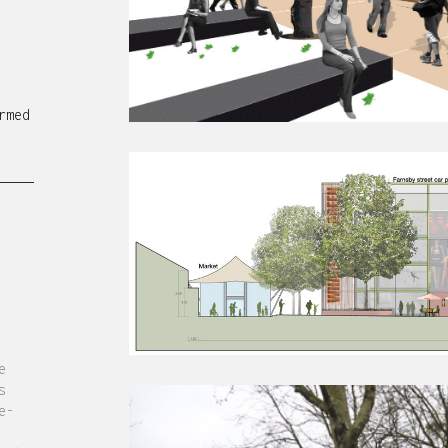
rmed
e
s
e-